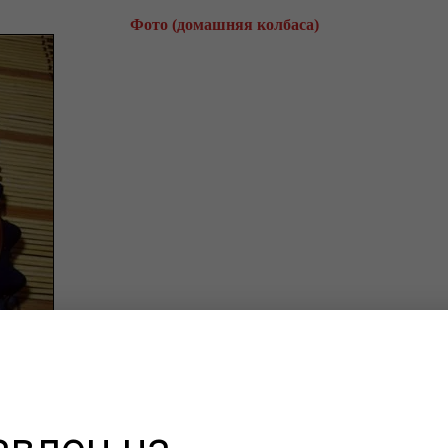
Фото (домашняя колбаса)
авлен на
м мире, стали
домашние колбасы
собственного производства. Данный вид из